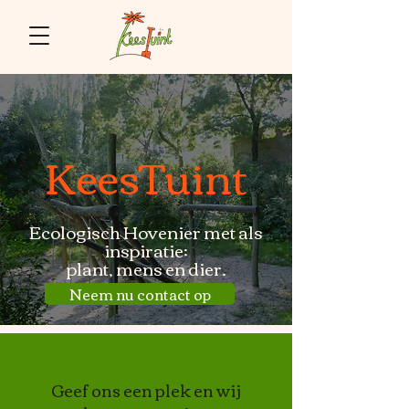
KeesTuint
Ecologisch Hovenier met als
inspiratie:
plant, mens en dier.
Neem nu contact op
Geef ons een plek en wij