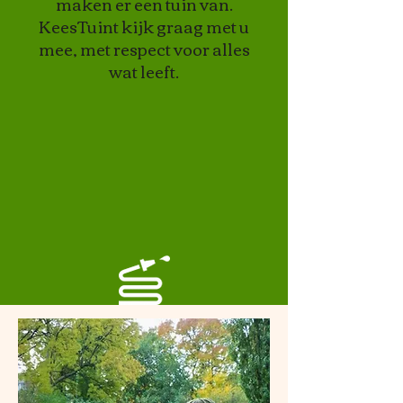
maken er een tuin van.
KeesTuint kijk graag met u
mee, met respect voor alles
wat leeft.